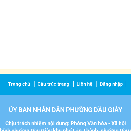
Trang chủ
Cấu trúc trang
Liên hệ
Đăng nhập
ỦY BAN NHÂN DÂN PHƯỜNG DẦU GIÂY
Chịu trách nhiệm nội dung: Phòng Văn hóa - Xã hội
chính phường Dầu Giây,khu phố Lập Thành, phường Dầu 