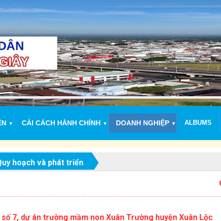
ỆN
CẢI CÁCH HÀNH CHÍNH
DOANH NGHIỆP
ALBUMS
▼
▼
▼
uy hoạch và phát triển
Chào 
ầu số 7, dự án trường mầm non Xuân Trường huyện Xuân Lộc