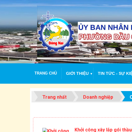
TRANG CHỦ
GIỚI THIỆU
TIN TỨC - SỰ KI
▼
Trang nhất
Doanh nghiệp
Q
Khởi công xây lắp gói th