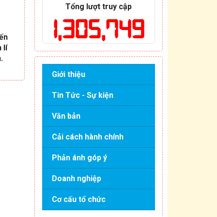
Tổng lượt truy cập
1,305,749
iến
 lí
.
Giới thiệu
Tin Tức - Sự kiện
Văn bản
Cải cách hành chính
Phản ánh góp ý
Doanh nghiệp
Cơ cấu tổ chức