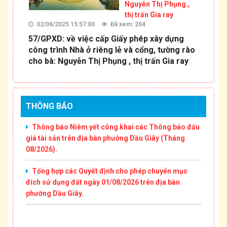
Nguyễn Thị Phụng ,
thị trấn Gia ray
02/06/2025 15:57:00
Đã xem: 204
57/GPXD: về việc cấp Giấy phép xây dựng
Thông báo Niêm yết công khai thông tin mất Giấy
công trình Nhà ở riêng lẻ và cổng, tường rào
chứng nhận quyền sử dụng đất của ông Đỗ Thành
cho bà: Nguyễn Thị Phụng , thị trấn Gia ray
Kính và bà Trần Thị Yến
Thông báo Niêm yết công khai Văn bản phân chia
di sản thừa kế (Cập nhật tháng 08/2026).
THÔNG BÁO
Thông báo Niêm yết công khai các Thông báo đấu
giá tài sản trên địa bàn phường Dầu Giây (Tháng
08/2026).
Tổng hợp các Quyết định cho phép chuyển mục
đích sử dụng đất ngày 01/08/2026 trên địa bàn
phường Dầu Giây.