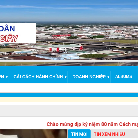
ỆN
CẢI CÁCH HÀNH CHÍNH
DOANH NGHIỆP
ALBUMS
▼
▼
▼
Chào mừng dịp kỷ niệm 80 năm Cách mạng tháng 
TIN MỚI
TIN XEM NHIỀU