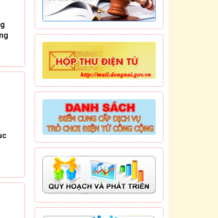
ng
áng
ục