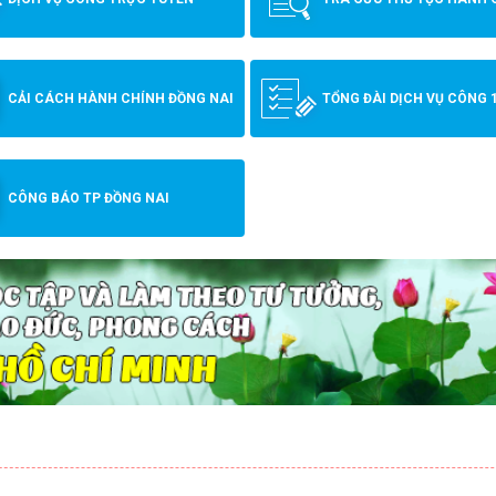
CẢI CÁCH HÀNH CHÍNH ĐỒNG NAI
TỔNG ĐÀI DỊCH VỤ CÔNG 
CÔNG BÁO TP ĐỒNG NAI