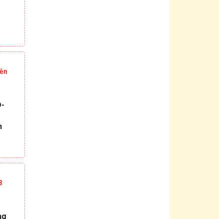
yễn
Đ-
n
8
ng