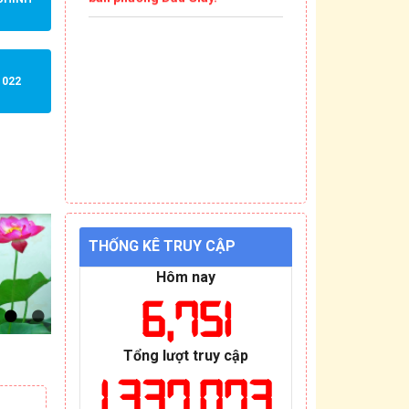
1022
THỐNG KÊ TRUY CẬP
Hôm nay
6,751
Tổng lượt truy cập
1,337,073