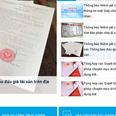
Thông báo Niêm yết c
thông tin mất Giấy ch
nhận...
Thông báo Niêm yết c
Văn bản phân chia di s
Thông báo Niêm yết c
các Thông báo đấu giá
sản...
Tổng hợp các Quyết đ
phép chuyển mục đíc
dụng đất...
ục đích sử dụng đất ngày
ục đích sử dụng đất ngày
chia di sản thừa kế (Cập
 đấu giá tài sản trên địa
Tổng hợp các Quyết đ
t Giấy chứng nhận quyền sử
phép chuyển mục đíc
dụng đất...
Thị Yến
DỊCH VỤ CÔNG TRỰC TUYẾN
TRA CỨU THỦ TỤC HÀNH 