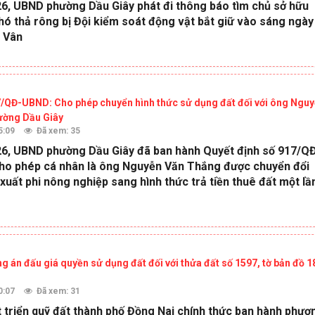
6, UBND phường Dầu Giây phát đi thông báo tìm chủ sở hữu
hó thả rông bị Đội kiểm soát động vật bắt giữ vào sáng ngày
o Vân
7/QĐ-UBND: Cho phép chuyển hình thức sử dụng đất đối với ông Ngu
ường Dầu Giây
5:09
Đã xem: 35
6, UBND phường Dầu Giây đã ban hành Quyết định số 917/Q
ho phép cá nhân là ông Nguyễn Văn Thắng được chuyển đổi
xuất phi nông nghiệp sang hình thức trả tiền thuê đất một lầ
án đấu giá quyền sử dụng đất đối với thửa đất số 1597, tờ bản đồ 1
0:07
Đã xem: 31
 triển quỹ đất thành phố Đồng Nai chính thức ban hành phươ