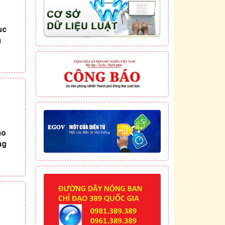
ục
ụ
ho
ng