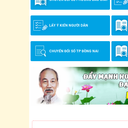
LẤY Ý KIẾN NGƯỜI DÂN
CHUYỂN ĐỔI SỐ TP ĐỒNG NAI