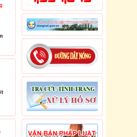
ng
ền
ết
u