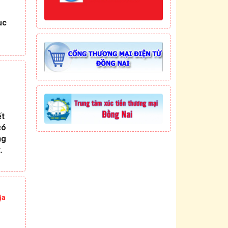
ục
ết
có
ng
.
ịa