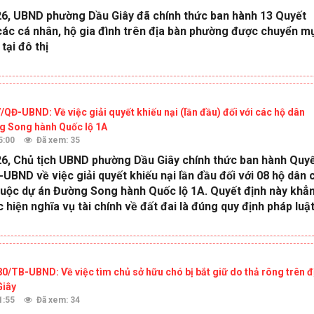
6, UBND phường Dầu Giây đã chính thức ban hành 13 Quyết
các cá nhân, hộ gia đình trên địa bàn phường được chuyển m
tại đô thị
/QĐ-UBND: Về việc giải quyết khiếu nại (lần đầu) đối với các hộ dân
g Song hành Quốc lộ 1A
5:00
Đã xem: 35
6, Chủ tịch UBND phường Dầu Giây chính thức ban hành Quy
UBND về việc giải quyết khiếu nại lần đầu đối với 08 hộ dân 
thuộc dự án Đường Song hành Quốc lộ 1A. Quyết định này khẳ
 hiện nghĩa vụ tài chính về đất đai là đúng quy định pháp luật
/TB-UBND: Về việc tìm chủ sở hữu chó bị bắt giữ do thả rông trên đ
Giây
1:55
Đã xem: 34