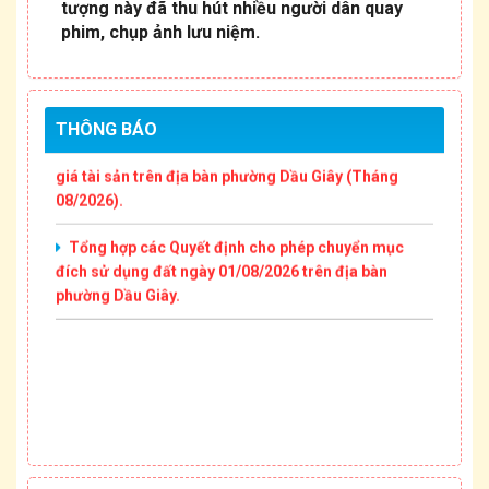
chứng nhận quyền sử dụng đất của ông Đỗ Thành
tượng này đã thu hút nhiều người dân quay
Kính và bà Trần Thị Yến
phim, chụp ảnh lưu niệm.
Thông báo Niêm yết công khai Văn bản phân chia
di sản thừa kế (Cập nhật tháng 08/2026).
THÔNG BÁO
Thông báo Niêm yết công khai các Thông báo đấu
giá tài sản trên địa bàn phường Dầu Giây (Tháng
08/2026).
Tổng hợp các Quyết định cho phép chuyển mục
đích sử dụng đất ngày 01/08/2026 trên địa bàn
phường Dầu Giây.