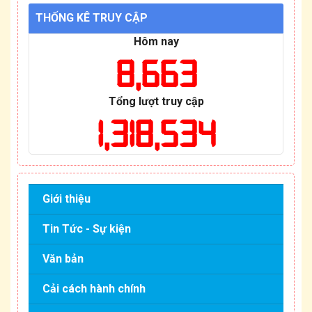
THỐNG KÊ TRUY CẬP
Hôm nay
8,663
Tổng lượt truy cập
1,318,534
Giới thiệu
Tin Tức - Sự kiện
Văn bản
Cải cách hành chính