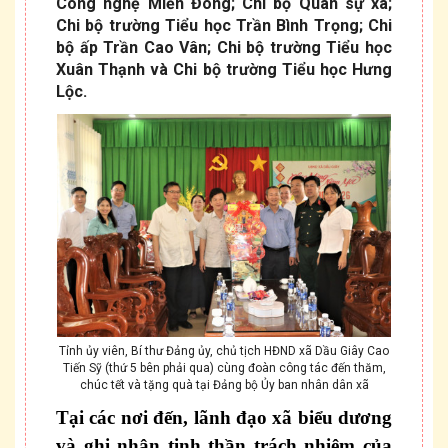
Công nghệ Miền Đông; Chi bộ Quân sự xã;
Chi bộ trường Tiểu học Trần Bình Trọng; Chi
bộ ấp Trần Cao Vân; Chi bộ trường Tiểu học
Xuân Thạnh và Chi bộ trường Tiểu học Hưng
Lộc.
Tỉnh ủy viên, Bí thư Đảng ủy, chủ tịch HĐND xã Dầu Giây Cao
Tiến Sỹ (thứ 5 bên phải qua) cùng đoàn công tác đến thăm,
chúc tết và tặng quà tại Đảng bộ Ủy ban nhân dân xã
Tại các nơi đến, lãnh đạo xã biểu dương
và ghi nhận
tinh thần
trách nhiệm của