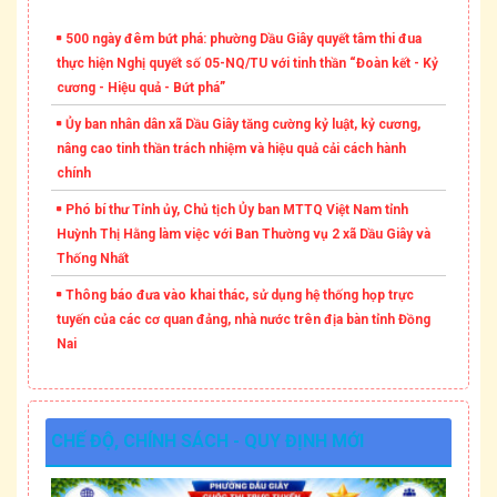
500 ngày đêm bứt phá: phường Dầu Giây quyết tâm thi đua
thực hiện Nghị quyết số 05-NQ/TU với tinh thần “Đoàn kết - Kỷ
cương - Hiệu quả - Bứt phá”
Ủy ban nhân dân xã Dầu Giây tăng cường kỷ luật, kỷ cương,
nâng cao tinh thần trách nhiệm và hiệu quả cải cách hành
chính
Phó bí thư Tỉnh ủy, Chủ tịch Ủy ban MTTQ Việt Nam tỉnh
Huỳnh Thị Hằng làm việc với Ban Thường vụ 2 xã Dầu Giây và
Thống Nhất
Thông báo đưa vào khai thác, sử dụng hệ thống họp trực
tuyến của các cơ quan đảng, nhà nước trên địa bàn tỉnh Đồng
Nai
CHẾ ĐỘ, CHÍNH SÁCH - QUY ĐỊNH MỚI