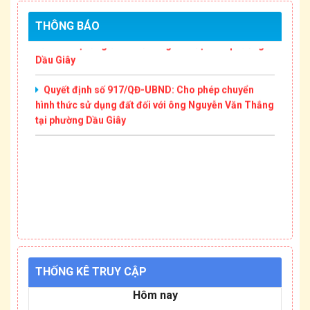
Thông báo số 4780/TB-UBND: Về việc tìm chủ sở
THÔNG BÁO
hữu chó bị bắt giữ do thả rông trên địa bàn phường
Dầu Giây
Quyết định số 917/QĐ-UBND: Cho phép chuyển
hình thức sử dụng đất đối với ông Nguyễn Văn Thắng
tại phường Dầu Giây
THỐNG KÊ TRUY CẬP
Hôm nay