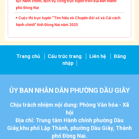
tục hành chính, dịch vụ công trực tuyến trên địa bàn thành
phố Đồng Nai
Cuộc thi trực tuyến “Tìm hiểu về Chuyển đổi số và Cải cách
hành chính” tỉnh Đồng Nai năm 2025
Trang chủ
Cấu trúc trang
Liên hệ
Đăng
nhập
ỦY BAN NHÂN DÂN PHƯỜNG DẦU GIÂY
Chịu trách nhiệm nội dung: Phòng Văn hóa - Xã
hội
Địa chỉ: Trung tâm Hành chính phường Dầu
Giây,khu phố Lập Thành, phường Dầu Giây, Thành
phố Đồng Nai.