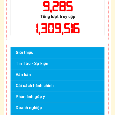
9,285
Tổng lượt truy cập
1,309,516
Giới thiệu
Tin Tức - Sự kiện
Văn bản
Cải cách hành chính
Phản ánh góp ý
Doanh nghiệp