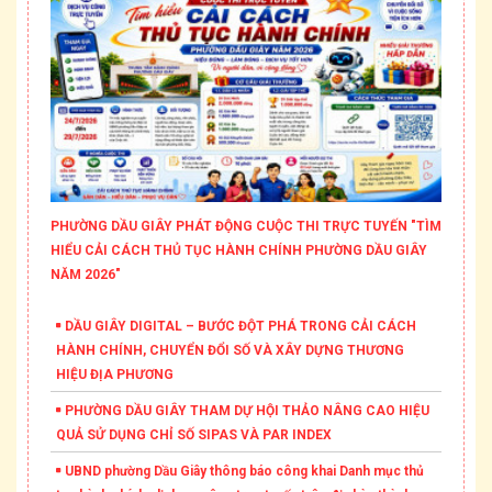
PHƯỜNG DẦU GIÂY PHÁT ĐỘNG CUỘC THI TRỰC TUYẾN "TÌM
HIỂU CẢI CÁCH THỦ TỤC HÀNH CHÍNH PHƯỜNG DẦU GIÂY
NĂM 2026"
DẦU GIÂY DIGITAL – BƯỚC ĐỘT PHÁ TRONG CẢI CÁCH
HÀNH CHÍNH, CHUYỂN ĐỔI SỐ VÀ XÂY DỰNG THƯƠNG
HIỆU ĐỊA PHƯƠNG
PHƯỜNG DẦU GIÂY THAM DỰ HỘI THẢO NÂNG CAO HIỆU
QUẢ SỬ DỤNG CHỈ SỐ SIPAS VÀ PAR INDEX
UBND phường Dầu Giây thông báo công khai Danh mục thủ