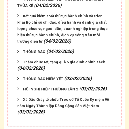
(04/02/2026)
THỪA KẾ
Kết quả kiểm soát thủ tục hành chính và triển
khai Bộ chỉ số chỉ đạo, điều hành và đánh giá chất
lượng phục vụ người dân, doanh nghiệp trong thực
hiện thủ tục hành chính, dịch vụ công trên môi
(04/02/2026)
trường điện tử
(04/02/2026)
THÔNG BÁO
Thăm chúc tết, tặng quà 5 gia đình chính sách
(04/02/2026)
(03/02/2026)
THÔNG BÁO NIÊM YẾT
Tổng hợp các Quyết định cho phép chuyển mục
(03/02/2026)
HỘI NGHỊ HIỆP THƯƠNG LẦN 2
đích sử dụng đất ngày 04/08/2026 trên địa bàn
phường Dầu Giây
Xã Dầu Giây tổ chức Treo cờ Tổ Quốc Kỷ niệm 96
năm Ngày Thành lập Đảng Cộng Sản Việt Nam
(03/02/2026)
Quyết định số 907/QĐ-UBND: Về việc giải quyết
khiếu nại (lần đầu) đối với các hộ dân thuộc dự án
Đường Song hành Quốc lộ 1A