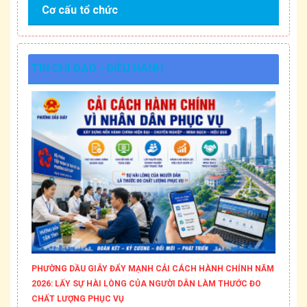
Cơ cấu tổ chức
TIN CHỈ ĐẠO - ĐIỀU HÀNH
PHƯỜNG DẦU GIÂY ĐẨY MẠNH CẢI CÁCH HÀNH CHÍNH NĂM
2026: LẤY SỰ HÀI LÒNG CỦA NGƯỜI DÂN LÀM THƯỚC ĐO
CHẤT LƯỢNG PHỤC VỤ