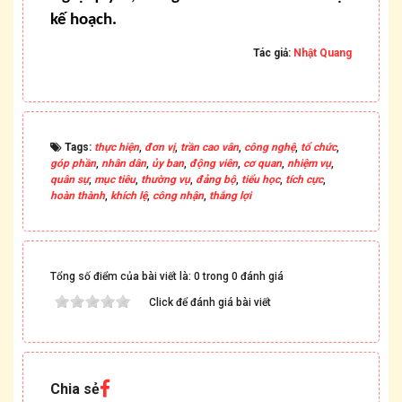
kế hoạch.
Tác giả:
Nhật Quang
Tags:
thực hiện
,
đơn vị
,
trần cao vân
,
công nghệ
,
tổ chức
,
góp phần
,
nhân dân
,
ủy ban
,
động viên
,
cơ quan
,
nhiệm vụ
,
quân sự
,
mục tiêu
,
thường vụ
,
đảng bộ
,
tiểu học
,
tích cực
,
hoàn thành
,
khích lệ
,
công nhận
,
thắng lợi
Tổng số điểm của bài viết là: 0 trong 0 đánh giá
Click để đánh giá bài viết
Chia sẻ