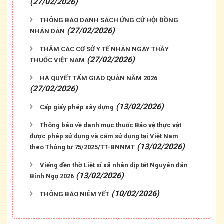
(27/02/2026)
THÔNG BÁO DANH SÁCH ỨNG CỬ HỘI ĐỒNG
(27/02/2026)
NHÂN DÂN
THĂM CÁC CƠ SỞ Y TẾ NHÂN NGÀY THẦY
(27/02/2026)
THUỐC VIỆT NAM
HẠ QUYẾT TẤM GIAO QUÂN NĂM 2026
(27/02/2026)
(13/02/2026)
Cấp giấy phép xây dựng
Thông báo về danh mục thuốc Bảo vệ thực vật
được phép sử dụng và cấm sử dụng tại Việt Nam
(13/02/2026)
theo Thông tư 75/2025/TT-BNNMT
Viếng đền thờ Liệt sĩ xã nhân dịp tết Nguyên đán
Thông báo Niêm yết công khai thông tin mất Giấy
(13/02/2026)
Bính Ngọ 2026
chứng nhận quyền sử dụng đất của ông Đỗ Thành
Kính và bà Trần Thị Yến
(10/02/2026)
THÔNG BÁO NIÊM YẾT
Thông báo Niêm yết công khai Văn bản phân chia
di sản thừa kế (Cập nhật tháng 08/2026).