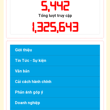
5,442
Tổng lượt truy cập
1,325,643
Giới thiệu
Tin Tức - Sự kiện
Văn bản
Cải cách hành chính
Phản ánh góp ý
Doanh nghiệp