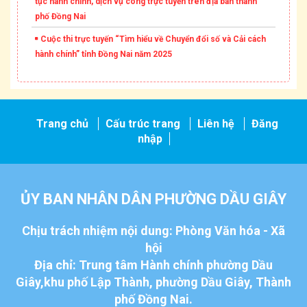
tục hành chính, dịch vụ công trực tuyến trên địa bàn thành
phố Đồng Nai
Cuộc thi trực tuyến “Tìm hiểu về Chuyển đổi số và Cải cách
hành chính” tỉnh Đồng Nai năm 2025
Trang chủ
Cấu trúc trang
Liên hệ
Đăng
nhập
ỦY BAN NHÂN DÂN PHƯỜNG DẦU GIÂY
Chịu trách nhiệm nội dung: Phòng Văn hóa - Xã
hội
Địa chỉ: Trung tâm Hành chính phường Dầu
Giây,khu phố Lập Thành, phường Dầu Giây, Thành
phố Đồng Nai.