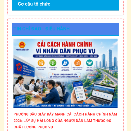
Cơ cấu tổ chức
TIN CHỈ ĐẠO - ĐIỀU HÀNH
PHƯỜNG DẦU GIÂY ĐẨY MẠNH CẢI CÁCH HÀNH CHÍNH NĂM
2026: LẤY SỰ HÀI LÒNG CỦA NGƯỜI DÂN LÀM THƯỚC ĐO
CHẤT LƯỢNG PHỤC VỤ