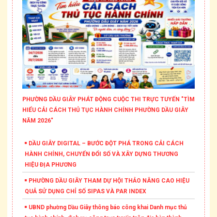
PHƯỜNG DẦU GIÂY PHÁT ĐỘNG CUỘC THI TRỰC TUYẾN "TÌM
HIỂU CẢI CÁCH THỦ TỤC HÀNH CHÍNH PHƯỜNG DẦU GIÂY
NĂM 2026"
DẦU GIÂY DIGITAL – BƯỚC ĐỘT PHÁ TRONG CẢI CÁCH
HÀNH CHÍNH, CHUYỂN ĐỔI SỐ VÀ XÂY DỰNG THƯƠNG
HIỆU ĐỊA PHƯƠNG
PHƯỜNG DẦU GIÂY THAM DỰ HỘI THẢO NÂNG CAO HIỆU
QUẢ SỬ DỤNG CHỈ SỐ SIPAS VÀ PAR INDEX
UBND phường Dầu Giây thông báo công khai Danh mục thủ