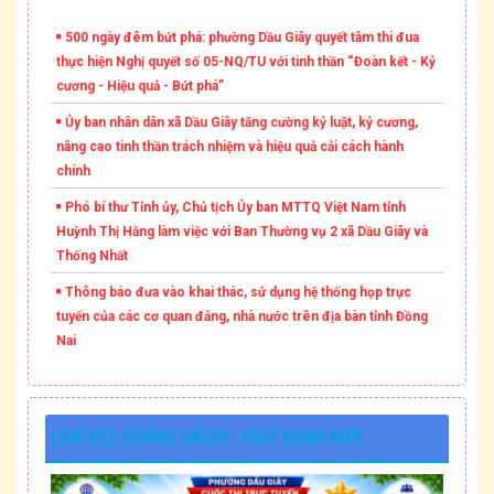
500 ngày đêm bứt phá: phường Dầu Giây quyết tâm thi đua
thực hiện Nghị quyết số 05-NQ/TU với tinh thần “Đoàn kết - Kỷ
cương - Hiệu quả - Bứt phá”
Ủy ban nhân dân xã Dầu Giây tăng cường kỷ luật, kỷ cương,
nâng cao tinh thần trách nhiệm và hiệu quả cải cách hành
chính
Phó bí thư Tỉnh ủy, Chủ tịch Ủy ban MTTQ Việt Nam tỉnh
Huỳnh Thị Hằng làm việc với Ban Thường vụ 2 xã Dầu Giây và
Thống Nhất
Thông báo đưa vào khai thác, sử dụng hệ thống họp trực
tuyến của các cơ quan đảng, nhà nước trên địa bàn tỉnh Đồng
Nai
CHẾ ĐỘ, CHÍNH SÁCH - QUY ĐỊNH MỚI