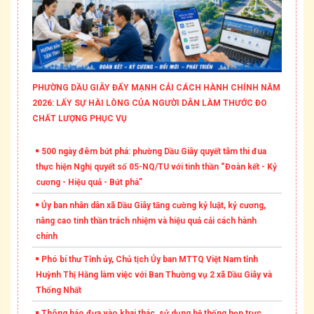
PHƯỜNG DẦU GIÂY ĐẨY MẠNH CẢI CÁCH HÀNH CHÍNH NĂM
2026: LẤY SỰ HÀI LÒNG CỦA NGƯỜI DÂN LÀM THƯỚC ĐO
CHẤT LƯỢNG PHỤC VỤ
500 ngày đêm bứt phá: phường Dầu Giây quyết tâm thi đua
thực hiện Nghị quyết số 05-NQ/TU với tinh thần “Đoàn kết - Kỷ
cương - Hiệu quả - Bứt phá”
Ủy ban nhân dân xã Dầu Giây tăng cường kỷ luật, kỷ cương,
nâng cao tinh thần trách nhiệm và hiệu quả cải cách hành
chính
Phó bí thư Tỉnh ủy, Chủ tịch Ủy ban MTTQ Việt Nam tỉnh
Huỳnh Thị Hằng làm việc với Ban Thường vụ 2 xã Dầu Giây và
Thống Nhất
Thông báo đưa vào khai thác, sử dụng hệ thống họp trực