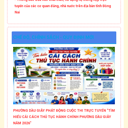
tuyến của các cơ quan đảng, nhà nước trên địa bàn tỉnh Đồng
Nai
CHẾ ĐỘ, CHÍNH SÁCH - QUY ĐỊNH MỚI
PHƯỜNG DẦU GIÂY PHÁT ĐỘNG CUỘC THI TRỰC TUYẾN "TÌM
HIỂU CẢI CÁCH THỦ TỤC HÀNH CHÍNH PHƯỜNG DẦU GIÂY
NĂM 2026"