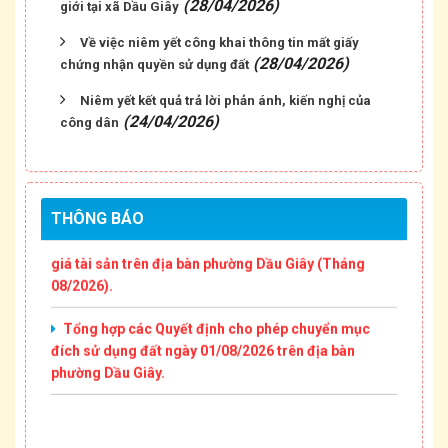
(28/04/2026)
giới tại xã Dầu Giây
Về việc niêm yết công khai thông tin mất giấy
(28/04/2026)
chứng nhận quyền sử dụng đất
Thông báo Niêm yết công khai thông tin mất Giấy
Niêm yết kết quả trả lời phản ánh, kiến nghị của
chứng nhận quyền sử dụng đất của ông Đỗ Thành
(24/04/2026)
công dân
Kính và bà Trần Thị Yến
Thông báo Niêm yết công khai Văn bản phân chia
di sản thừa kế (Cập nhật tháng 08/2026).
THÔNG BÁO
Thông báo Niêm yết công khai các Thông báo đấu
giá tài sản trên địa bàn phường Dầu Giây (Tháng
08/2026).
Tổng hợp các Quyết định cho phép chuyển mục
đích sử dụng đất ngày 01/08/2026 trên địa bàn
phường Dầu Giây.