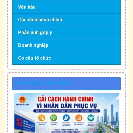
Văn bản
Cải cách hành chính
Phản ánh góp ý
Doanh nghiệp
Cơ cấu tổ chức
TIN CHỈ ĐẠO - ĐIỀU HÀNH