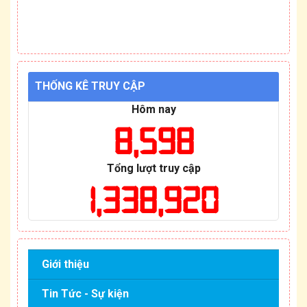
THỐNG KÊ TRUY CẬP
Hôm nay
8,598
Tổng lượt truy cập
1,338,920
Giới thiệu
Tin Tức - Sự kiện