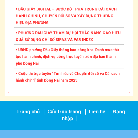
DẦU GIÂY DIGITAL – BƯỚC ĐỘT PHÁ TRONG CẢI CÁCH
HÀNH CHÍNH, CHUYỂN ĐỔI SỐ VÀ XÂY DỰNG THƯƠNG
HIỆU ĐỊA PHƯƠNG
PHƯỜNG DẦU GIÂY THAM DỰ HỘI THẢO NÂNG CAO HIỆU
QUẢ SỬ DỤNG CHỈ SỐ SIPAS VÀ PAR INDEX
UBND phường Dầu Giây thông báo công khai Danh mục thủ
tục hành chính, dịch vụ công trực tuyến trên địa bàn thành
phố Đồng Nai
Cuộc thi trực tuyến “Tìm hiểu về Chuyển đổi số và Cải cách
hành chính” tỉnh Đồng Nai năm 2025
Trang chủ
Cấu trúc trang
Liên hệ
Đăng
nhập