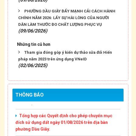
PHƯỜNG DẦU GIÂY ĐẨY MẠNH CẢI CÁCH HÀNH
CHÍNH NĂM 2026: LẤY SỰ HÀI LÒNG CỦA NGƯỜI
DÂN LÀM THƯỚC ĐO CHẤT LƯỢNG PHỤC VỤ
(09/06/2026)
Thông báo Niêm yết công khai thông tin mất Giấy
Những tin cũ hơn
chứng nhận quyền sử dụng đất của ông Đỗ Thành
Tham gia đóng góp ý kiến dự thảo sửa đổi Hiến
Kính và bà Trần Thị Yến
pháp năm 2023 trên ứng dụng VNeID
(02/06/2025)
Thông báo Niêm yết công khai Văn bản phân chia
di sản thừa kế (Cập nhật tháng 08/2026).
Thông báo Niêm yết công khai các Thông báo đấu
giá tài sản trên địa bàn phường Dầu Giây (Tháng
THÔNG BÁO
08/2026).
Tổng hợp các Quyết định cho phép chuyển mục
đích sử dụng đất ngày 01/08/2026 trên địa bàn
phường Dầu Giây.