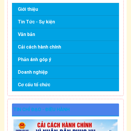
Giới thiệu
Tin Tức - Sự kiện
Văn bản
Cải cách hành chính
Phản ánh góp ý
Doanh nghiệp
Cơ cấu tổ chức
TIN CHỈ ĐẠO - ĐIỀU HÀNH