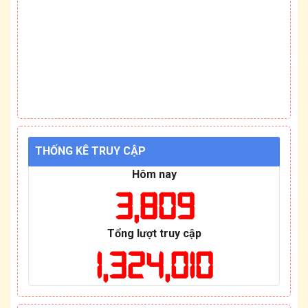
THỐNG KÊ TRUY CẬP
Hôm nay
3,809
Tổng lượt truy cập
1,324,010