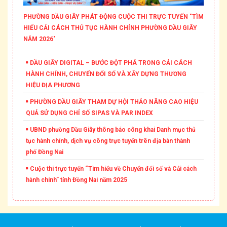
PHƯỜNG DẦU GIÂY PHÁT ĐỘNG CUỘC THI TRỰC TUYẾN "TÌM
HIỂU CẢI CÁCH THỦ TỤC HÀNH CHÍNH PHƯỜNG DẦU GIÂY
NĂM 2026"
DẦU GIÂY DIGITAL – BƯỚC ĐỘT PHÁ TRONG CẢI CÁCH
HÀNH CHÍNH, CHUYỂN ĐỔI SỐ VÀ XÂY DỰNG THƯƠNG
HIỆU ĐỊA PHƯƠNG
PHƯỜNG DẦU GIÂY THAM DỰ HỘI THẢO NÂNG CAO HIỆU
QUẢ SỬ DỤNG CHỈ SỐ SIPAS VÀ PAR INDEX
UBND phường Dầu Giây thông báo công khai Danh mục thủ
tục hành chính, dịch vụ công trực tuyến trên địa bàn thành
phố Đồng Nai
Cuộc thi trực tuyến “Tìm hiểu về Chuyển đổi số và Cải cách
hành chính” tỉnh Đồng Nai năm 2025