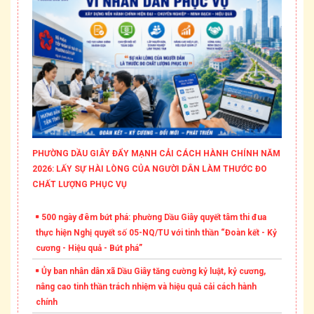
PHƯỜNG DẦU GIÂY ĐẨY MẠNH CẢI CÁCH HÀNH CHÍNH NĂM
2026: LẤY SỰ HÀI LÒNG CỦA NGƯỜI DÂN LÀM THƯỚC ĐO
CHẤT LƯỢNG PHỤC VỤ
500 ngày đêm bứt phá: phường Dầu Giây quyết tâm thi đua
thực hiện Nghị quyết số 05-NQ/TU với tinh thần “Đoàn kết - Kỷ
cương - Hiệu quả - Bứt phá”
Ủy ban nhân dân xã Dầu Giây tăng cường kỷ luật, kỷ cương,
nâng cao tinh thần trách nhiệm và hiệu quả cải cách hành
chính