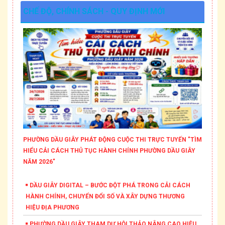
CHẾ ĐỘ, CHÍNH SÁCH - QUY ĐỊNH MỚI
PHƯỜNG DẦU GIÂY PHÁT ĐỘNG CUỘC THI TRỰC TUYẾN "TÌM
HIỂU CẢI CÁCH THỦ TỤC HÀNH CHÍNH PHƯỜNG DẦU GIÂY
NĂM 2026"
DẦU GIÂY DIGITAL – BƯỚC ĐỘT PHÁ TRONG CẢI CÁCH
HÀNH CHÍNH, CHUYỂN ĐỔI SỐ VÀ XÂY DỰNG THƯƠNG
HIỆU ĐỊA PHƯƠNG
PHƯỜNG DẦU GIÂY THAM DỰ HỘI THẢO NÂNG CAO HIỆU