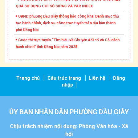
QUẢ SỬ DỤNG CHỈ SỐ SIPAS VÀ PAR INDEX
UBND phường Dầu Giây thông báo công khai Danh mục thủ
tục hành chính, dịch vụ công trực tuyến trên địa bàn thành
phố Đồng Nai
Cuộc thi trực tuyến “Tìm hiểu về Chuyển đổi số và Cải cách
hành chính” tỉnh Đồng Nai năm 2025
Trang chủ
Cấu trúc trang
Liên hệ
Đăng
nhập
ỦY BAN NHÂN DÂN PHƯỜNG DẦU GIÂY
Chịu trách nhiệm nội dung: Phòng Văn hóa - Xã
hội