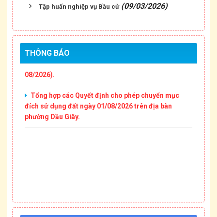
(09/03/2026)
Tập huấn nghiệp vụ Bầu cử
Thông báo Niêm yết công khai Văn bản phân chia
di sản thừa kế (Cập nhật tháng 08/2026).
Thông báo Niêm yết công khai các Thông báo đấu
THÔNG BÁO
giá tài sản trên địa bàn phường Dầu Giây (Tháng
08/2026).
Tổng hợp các Quyết định cho phép chuyển mục
đích sử dụng đất ngày 01/08/2026 trên địa bàn
phường Dầu Giây.