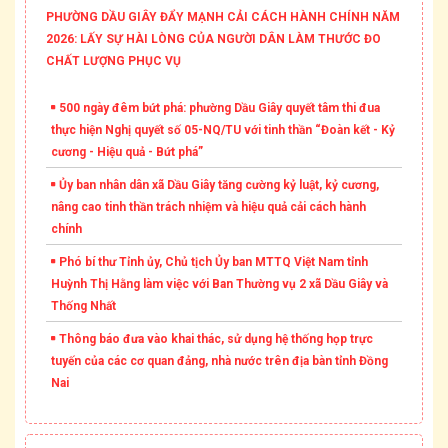
PHƯỜNG DẦU GIÂY ĐẨY MẠNH CẢI CÁCH HÀNH CHÍNH NĂM
2026: LẤY SỰ HÀI LÒNG CỦA NGƯỜI DÂN LÀM THƯỚC ĐO
CHẤT LƯỢNG PHỤC VỤ
500 ngày đêm bứt phá: phường Dầu Giây quyết tâm thi đua
thực hiện Nghị quyết số 05-NQ/TU với tinh thần “Đoàn kết - Kỷ
cương - Hiệu quả - Bứt phá”
Ủy ban nhân dân xã Dầu Giây tăng cường kỷ luật, kỷ cương,
nâng cao tinh thần trách nhiệm và hiệu quả cải cách hành
chính
Phó bí thư Tỉnh ủy, Chủ tịch Ủy ban MTTQ Việt Nam tỉnh
Huỳnh Thị Hằng làm việc với Ban Thường vụ 2 xã Dầu Giây và
Thống Nhất
Thông báo đưa vào khai thác, sử dụng hệ thống họp trực
tuyến của các cơ quan đảng, nhà nước trên địa bàn tỉnh Đồng
Nai