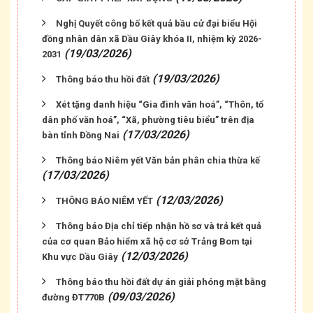
Nghị Quyết công bố kết quả bầu cử đại biểu Hội
đồng nhân dân xã Dầu Giây khóa II, nhiệm kỳ 2026-
(19/03/2026)
2031
(19/03/2026)
Thông báo thu hồi đất
Xét tặng danh hiệu “Gia đình văn hoá”, “Thôn, tổ
dân phố văn hoá”, “Xã, phường tiêu biểu” trên địa
(17/03/2026)
bàn tỉnh Đồng Nai
Thông báo Niêm yết Văn bản phân chia thừa kế
(17/03/2026)
(12/03/2026)
THÔNG BÁO NIÊM YẾT
Thông báo Địa chỉ tiếp nhận hồ sơ và trả kết quả
của cơ quan Bảo hiểm xã hộ cơ sở Trảng Bom tại
(12/03/2026)
Khu vực Dầu Giây
Thông báo Niêm yết công khai thông tin mất Giấy
Thông báo thu hồi đất dự án giải phóng mặt bằng
chứng nhận quyền sử dụng đất của ông Đỗ Thành
(09/03/2026)
đường ĐT770B
Kính và bà Trần Thị Yến