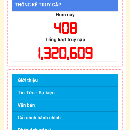
THỐNG KÊ TRUY CẬP
Hôm nay
408
Tổng lượt truy cập
1,320,609
Giới thiệu
Tin Tức - Sự kiện
Văn bản
Cải cách hành chính