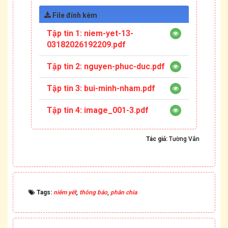
File đính kèm
Tập tin 1:
niem-yet-13-
03182026192209.pdf
Tập tin 2:
nguyen-phuc-duc.pdf
Tập tin 3:
bui-minh-nham.pdf
Tập tin 4:
image_001-3.pdf
Tác giả:
Tường Vân
Tags:
niêm yết
,
thông báo
,
phân chia