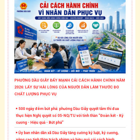
PHƯỜNG DẦU GIÂY ĐẨY MẠNH CẢI CÁCH HÀNH CHÍNH NĂM
2026: LẤY SỰ HÀI LÒNG CỦA NGƯỜI DÂN LÀM THƯỚC ĐO
CHẤT LƯỢNG PHỤC VỤ
500 ngày đêm bứt phá: phường Dầu Giây quyết tâm thi đua
thực hiện Nghị quyết số 05-NQ/TU với tinh thần “Đoàn kết - Kỷ
cương - Hiệu quả - Bứt phá”
Ủy ban nhân dân xã Dầu Giây tăng cường kỷ luật, kỷ cương,
nâng cao tinh thần trách nhiệm và hiệu quả cải cách hành