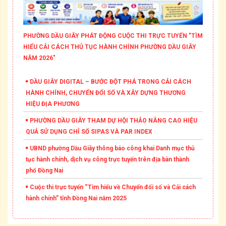
PHƯỜNG DẦU GIÂY PHÁT ĐỘNG CUỘC THI TRỰC TUYẾN "TÌM
HIỂU CẢI CÁCH THỦ TỤC HÀNH CHÍNH PHƯỜNG DẦU GIÂY
NĂM 2026"
DẦU GIÂY DIGITAL – BƯỚC ĐỘT PHÁ TRONG CẢI CÁCH
HÀNH CHÍNH, CHUYỂN ĐỔI SỐ VÀ XÂY DỰNG THƯƠNG
HIỆU ĐỊA PHƯƠNG
PHƯỜNG DẦU GIÂY THAM DỰ HỘI THẢO NÂNG CAO HIỆU
QUẢ SỬ DỤNG CHỈ SỐ SIPAS VÀ PAR INDEX
UBND phường Dầu Giây thông báo công khai Danh mục thủ
tục hành chính, dịch vụ công trực tuyến trên địa bàn thành
phố Đồng Nai
Cuộc thi trực tuyến “Tìm hiểu về Chuyển đổi số và Cải cách
hành chính” tỉnh Đồng Nai năm 2025