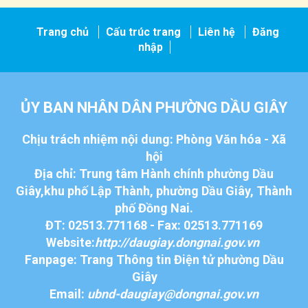
Trang chủ
Cấu trúc trang
Liên hệ
Đăng
nhập
ỦY BAN NHÂN DÂN PHƯỜNG DẦU GIÂY
Chịu trách nhiệm nội dung: Phòng Văn hóa - Xã
hội
Địa chỉ: Trung tâm Hành chính phường Dầu
Giây,khu phố Lập Thành, phường Dầu Giây, Thành
phố Đồng Nai.
ĐT: 02513.771168 - Fax: 02513.771169
Website:
http://daugiay.dongnai.gov.vn
Fanpage: Trang Thông tin Điện tử phường Dầu
Giây
Email:
ubnd-daugiay@dongnai.gov.vn​