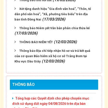
Thông báo thu hồi đất
Xét tặng danh hiệu “Gia đình văn hoá”, “Thôn, tổ
dân phố văn hoá”, “Xã, phường tiêu biểu” trên địa
(17/03/2026)
bàn tỉnh Đồng Nai
Thông báo Niêm yết Văn bản phân chia thừa kế
(17/03/2026)
(12/03/2026)
THÔNG BÁO NIÊM YẾT
Thông báo Địa chỉ tiếp nhận hồ sơ và trả kết quả
Tổng hợp các Quyết định cho phép chuyển mục
của cơ quan Bảo hiểm xã hộ cơ sở Trảng Bom tại
đích sử dụng đất ngày 31/07/2026 trên địa bàn
(12/03/2026)
Khu vực Dầu Giây
phường Dầu Giây
Tổng hợp các Quyết định cho phép chuyển mục
đích sử dụng đất ngày 05/08/2026 trên địa bàn
THÔNG BÁO
phường Dầu Giây.
Tổng hợp các Quyết định cho phép chuyển mục
đích sử dụng đất ngày 04/08/2026 trên địa bàn
phường Dầu Giây