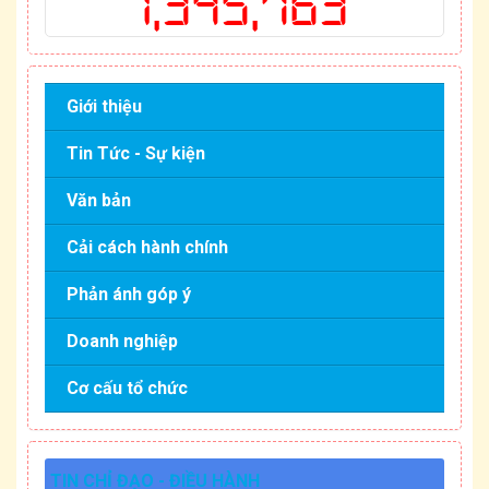
1,345,763
Giới thiệu
Tin Tức - Sự kiện
Văn bản
Cải cách hành chính
Phản ánh góp ý
Doanh nghiệp
Cơ cấu tổ chức
TIN CHỈ ĐẠO - ĐIỀU HÀNH