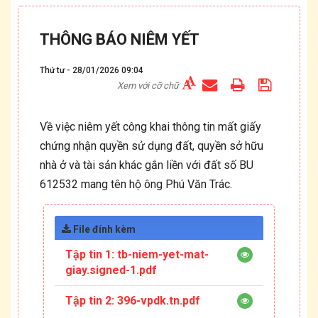
THÔNG BÁO NIÊM YẾT
Thứ tư - 28/01/2026 09:04
Xem với cỡ chữ
Về việc niêm yết công khai thông tin mất giấy
chứng nhận quyền sử dụng đất, quyền sở hữu
nhà ở và tài sản khác gắn liền với đất số BU
612532 mang tên hộ ông Phú Văn Trác.
File đính kèm
Tập tin 1:
tb-niem-yet-mat-
giay.signed-1.pdf
Tập tin 2:
396-vpdk.tn.pdf