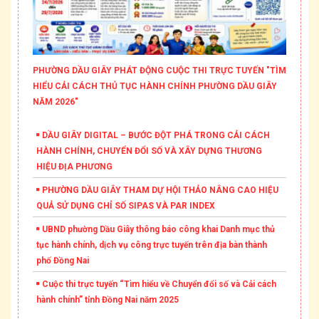
PHƯỜNG DẦU GIÂY PHÁT ĐỘNG CUỘC THI TRỰC TUYẾN "TÌM
HIỂU CẢI CÁCH THỦ TỤC HÀNH CHÍNH PHƯỜNG DẦU GIÂY
NĂM 2026"
DẦU GIÂY DIGITAL – BƯỚC ĐỘT PHÁ TRONG CẢI CÁCH
HÀNH CHÍNH, CHUYỂN ĐỔI SỐ VÀ XÂY DỰNG THƯƠNG
HIỆU ĐỊA PHƯƠNG
PHƯỜNG DẦU GIÂY THAM DỰ HỘI THẢO NÂNG CAO HIỆU
QUẢ SỬ DỤNG CHỈ SỐ SIPAS VÀ PAR INDEX
UBND phường Dầu Giây thông báo công khai Danh mục thủ
tục hành chính, dịch vụ công trực tuyến trên địa bàn thành
phố Đồng Nai
Cuộc thi trực tuyến “Tìm hiểu về Chuyển đổi số và Cải cách
hành chính” tỉnh Đồng Nai năm 2025