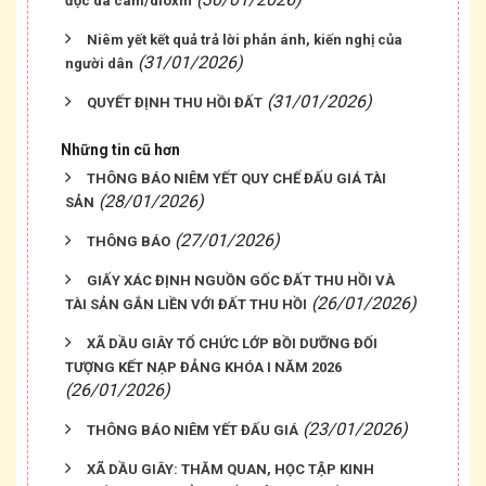
độc da cam/dioxin
Niêm yết kết quả trả lời phản ánh, kiến nghị của
(31/01/2026)
người dân
(31/01/2026)
QUYẾT ĐỊNH THU HỒI ĐẤT
Những tin cũ hơn
THÔNG BÁO NIÊM YẾT QUY CHẾ ĐẤU GIÁ TÀI
(28/01/2026)
SẢN
(27/01/2026)
THÔNG BÁO
GIẤY XÁC ĐỊNH NGUỒN GỐC ĐẤT THU HỒI VÀ
(26/01/2026)
TÀI SẢN GẮN LIỀN VỚI ĐẤT THU HỒI
XÃ DẦU GIÂY TỔ CHỨC LỚP BỒI DƯỠNG ĐỐI
TƯỢNG KẾT NẠP ĐẢNG KHÓA I NĂM 2026
(26/01/2026)
(23/01/2026)
THÔNG BÁO NIÊM YẾT ĐẤU GIÁ
XÃ DẦU GIÂY: THĂM QUAN, HỌC TẬP KINH