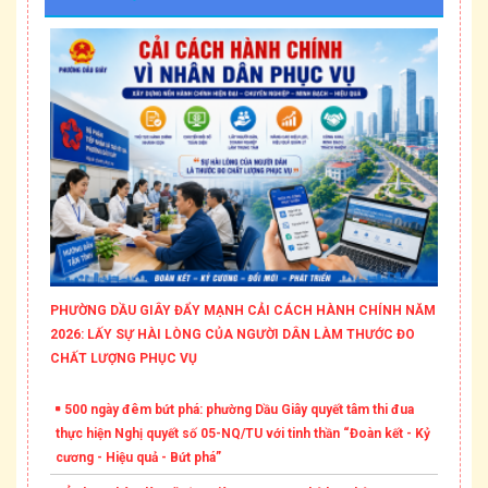
PHƯỜNG DẦU GIÂY ĐẨY MẠNH CẢI CÁCH HÀNH CHÍNH NĂM
2026: LẤY SỰ HÀI LÒNG CỦA NGƯỜI DÂN LÀM THƯỚC ĐO
CHẤT LƯỢNG PHỤC VỤ
500 ngày đêm bứt phá: phường Dầu Giây quyết tâm thi đua
thực hiện Nghị quyết số 05-NQ/TU với tinh thần “Đoàn kết - Kỷ
cương - Hiệu quả - Bứt phá”