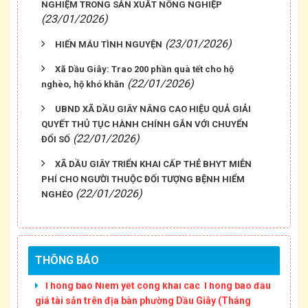
NGHIỆM TRONG SẢN XUẤT NÔNG NGHIỆP
(23/01/2026)
(23/01/2026)
HIẾN MÁU TÌNH NGUYỆN
Xã Dầu Giây: Trao 200 phần quà tết cho hộ
(22/01/2026)
nghèo, hộ khó khăn
UBND XÃ DẦU GIÂY NÂNG CAO HIỆU QUẢ GIẢI
QUYẾT THỦ TỤC HÀNH CHÍNH GẮN VỚI CHUYỂN
(22/01/2026)
ĐỔI SỐ
XÃ DẦU GIÂY TRIỂN KHAI CẤP THẺ BHYT MIỄN
Thông báo Niêm yết công khai thông tin mất Giấy
PHÍ CHO NGƯỜI THUỘC ĐỐI TƯỢNG BỆNH HIỂM
chứng nhận quyền sử dụng đất của ông Đỗ Thành
(22/01/2026)
NGHÈO
Kính và bà Trần Thị Yến
Thông báo Niêm yết công khai Văn bản phân chia
di sản thừa kế (Cập nhật tháng 08/2026).
THÔNG BÁO
Thông báo Niêm yết công khai các Thông báo đấu
giá tài sản trên địa bàn phường Dầu Giây (Tháng