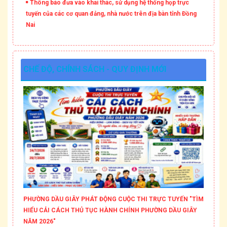
Thông báo đưa vào khai thác, sử dụng hệ thống họp trực
tuyến của các cơ quan đảng, nhà nước trên địa bàn tỉnh Đồng
Nai
CHẾ ĐỘ, CHÍNH SÁCH - QUY ĐỊNH MỚI
PHƯỜNG DẦU GIÂY PHÁT ĐỘNG CUỘC THI TRỰC TUYẾN "TÌM
HIỂU CẢI CÁCH THỦ TỤC HÀNH CHÍNH PHƯỜNG DẦU GIÂY
NĂM 2026"