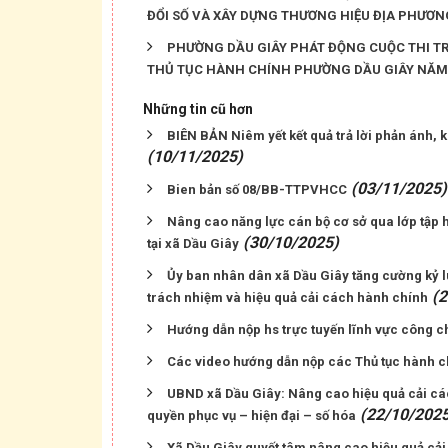
ĐỔI SỐ VÀ XÂY DỰNG THƯƠNG HIỆU ĐỊA PHƯƠN
PHƯỜNG DẦU GIÂY PHÁT ĐỘNG CUỘC THI TR
THỦ TỤC HÀNH CHÍNH PHƯỜNG DẦU GIÂY NĂM 
Những tin cũ hơn
BIÊN BẢN Niêm yết kết quả trả lời phản ánh, 
(10/11/2025)
(03/11/2025)
Bien bản số 08/BB-TTPVHCC
Nâng cao năng lực cán bộ cơ sở qua lớp tập 
(30/10/2025)
tại xã Dầu Giây
Ủy ban nhân dân xã Dầu Giây tăng cường kỷ lu
(2
trách nhiệm và hiệu quả cải cách hành chính
Hướng dẫn nộp hs trực tuyến lĩnh vực công 
Các video hướng dẫn nộp các Thủ tục hành c
UBND xã Dầu Giây: Nâng cao hiệu quả cải cá
(22/10/2025
quyền phục vụ – hiện đại – số hóa
Xã Dầu Giây quyết tâm nâng cao hiệu quả cải