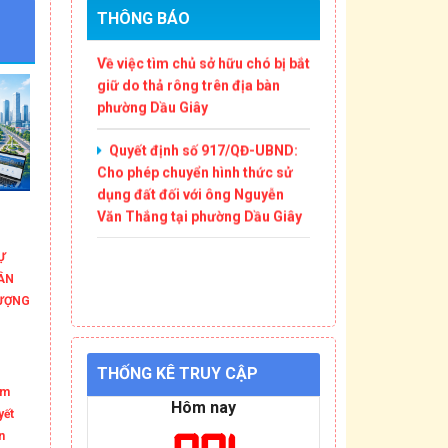
Thông báo số 4780/TB-UBND:
THÔNG BÁO
Về việc tìm chủ sở hữu chó bị bắt
giữ do thả rông trên địa bàn
phường Dầu Giây
Quyết định số 917/QĐ-UBND:
Cho phép chuyển hình thức sử
dụng đất đối với ông Nguyễn
Văn Thắng tại phường Dầu Giây
Ự
ÂN
ƯỢNG
THỐNG KÊ TRUY CẬP
âm
Hôm nay
yết
n