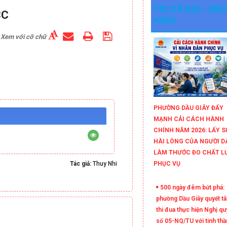
TIN CHỈ ĐẠO - ĐIỀU
CC
HÀNH
Xem với cỡ chữ
PHƯỜNG DẦU GIÂY ĐẨY
MẠNH CẢI CÁCH HÀNH
CHÍNH NĂM 2026: LẤY S
HÀI LÒNG CỦA NGƯỜI D
LÀM THƯỚC ĐO CHẤT L
Tác giả:
Thuy Nhi
PHỤC VỤ
500 ngày đêm bứt phá:
phường Dầu Giây quyết t
thi đua thực hiện Nghị qu
số 05-NQ/TU với tinh thầ