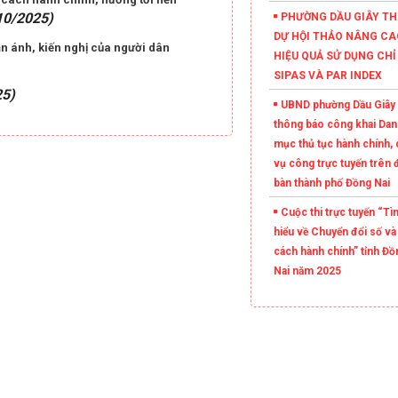
10/2025)
PHƯỜNG DẦU GIÂY T
DỰ HỘI THẢO NÂNG CA
ản ánh, kiến nghị của người dân
HIỆU QUẢ SỬ DỤNG CHỈ
SIPAS VÀ PAR INDEX
25)
UBND phường Dầu Giây
thông báo công khai Dan
mục thủ tục hành chính, 
vụ công trực tuyến trên 
bàn thành phố Đồng Nai
Cuộc thi trực tuyến “Tì
hiểu về Chuyển đổi số và
cách hành chính” tỉnh Đồ
Nai năm 2025