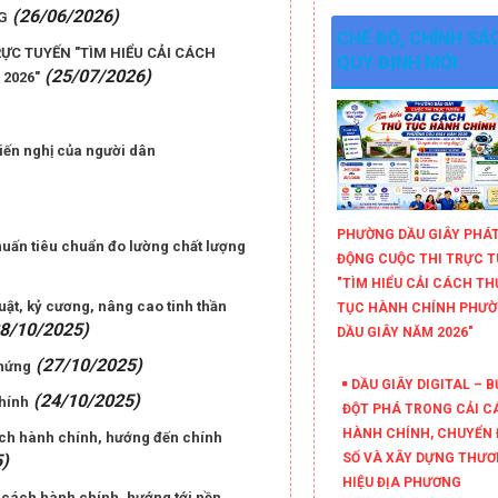
(26/06/2026)
G
CHẾ ĐỘ, CHÍNH SÁC
ỰC TUYẾN "TÌM HIỂU CẢI CÁCH
QUY ĐỊNH MỚI
(25/07/2026)
2026"
kiến nghị của người dân
PHƯỜNG DẦU GIÂY PHÁ
huấn tiêu chuẩn đo lường chất lượng
ĐỘNG CUỘC THI TRỰC 
"TÌM HIỂU CẢI CÁCH TH
ật, kỷ cương, nâng cao tinh thần
TỤC HÀNH CHÍNH PHƯ
8/10/2025)
DẦU GIÂY NĂM 2026"
(27/10/2025)
chứng
DẦU GIÂY DIGITAL – 
(24/10/2025)
hính
ĐỘT PHÁ TRONG CẢI C
HÀNH CHÍNH, CHUYỂN 
ch hành chính, hướng đến chính
SỐ VÀ XÂY DỰNG THƯ
)
HIỆU ĐỊA PHƯƠNG
 cách hành chính, hướng tới nền