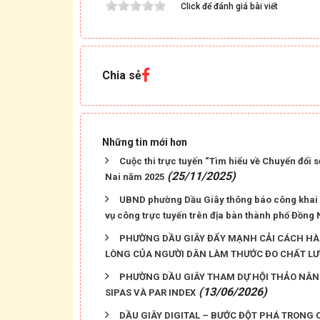
Click để đánh giá bài viết
Chia sẻ
Những tin mới hơn
Cuộc thi trực tuyến “Tìm hiểu về Chuyển đổi 
(25/11/2025)
Nai năm 2025
UBND phường Dầu Giây thông báo công khai 
vụ công trực tuyến trên địa bàn thành phố Đồng 
PHƯỜNG DẦU GIÂY ĐẨY MẠNH CẢI CÁCH HÀN
LÒNG CỦA NGƯỜI DÂN LÀM THƯỚC ĐO CHẤT L
PHƯỜNG DẦU GIÂY THAM DỰ HỘI THẢO NÂNG
(13/06/2026)
SIPAS VÀ PAR INDEX
DẦU GIÂY DIGITAL – BƯỚC ĐỘT PHÁ TRONG