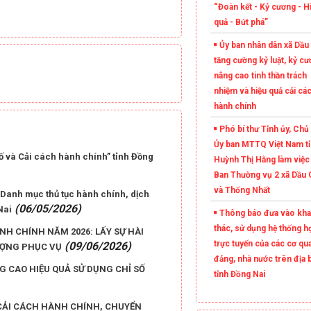
“Đoàn kết - Kỷ cương - H
quả - Bứt phá”
Ủy ban nhân dân xã Dầu 
tăng cường kỷ luật, kỷ cư
nâng cao tinh thần trách
nhiệm và hiệu quả cải cá
hành chính
Phó bí thư Tỉnh ủy, Chủ 
Ủy ban MTTQ Việt Nam t
số và Cải cách hành chính” tỉnh Đồng
Huỳnh Thị Hằng làm việc 
Ban Thường vụ 2 xã Dầu 
và Thống Nhất
Danh mục thủ tục hành chính, dịch
(06/05/2026)
Nai
Thông báo đưa vào kha
thác, sử dụng hệ thống h
H CHÍNH NĂM 2026: LẤY SỰ HÀI
trực tuyến của các cơ qu
(09/06/2026)
ƯỢNG PHỤC VỤ
đảng, nhà nước trên địa 
 CAO HIỆU QUẢ SỬ DỤNG CHỈ SỐ
tỉnh Đồng Nai
 CẢI CÁCH HÀNH CHÍNH, CHUYỂN