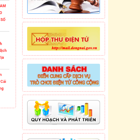
HAM
O
 SỐ
h
dịch
địa
m
 Cải
ng