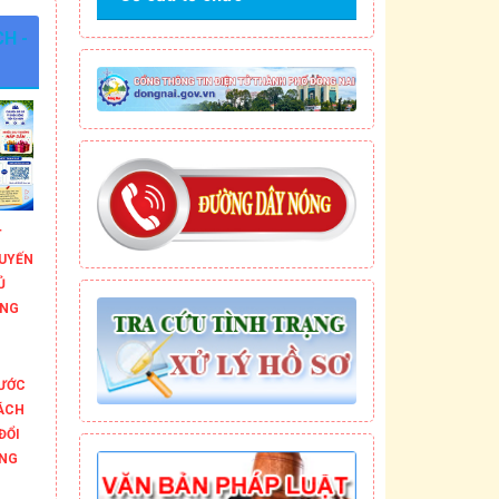
H -
T
TUYẾN
Ủ
ỜNG
BƯỚC
ÁCH
ĐỔI
ƠNG