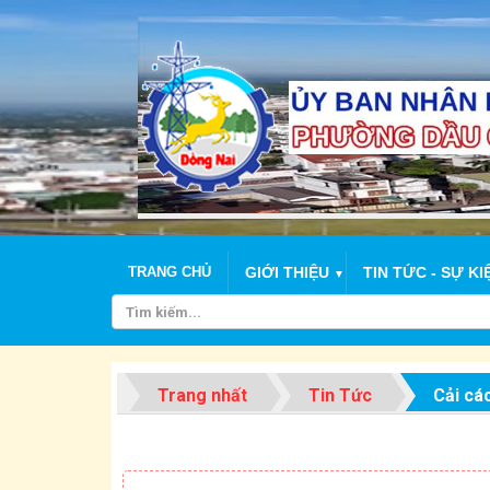
TRANG CHỦ
GIỚI THIỆU
TIN TỨC - SỰ KI
▼
Trang nhất
Tin Tức
Cải cá