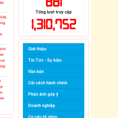
881
iệu
Tổng lượt truy cập
Giây
1,310,752
ơng,
ch
Giới thiệu
tịch
ỉnh
Tin Tức - Sự kiện
với
Giây
Văn bản
i
Cải cách hành chính
ọp
an
Phản ánh góp ý
bàn
Doanh nghiệp
Cơ cấu tổ chức